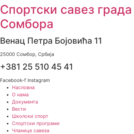
Спортски савез града
Skip
to
Сомбора
content
Венац Петра Бојовића 11
25000 Сомбор, Србија
+381 25 510 45 41
Facebook-f
Instagram
Насловна
О нама
Документа
Вести
Школски спорт
Спортски програми
Чланице савеза