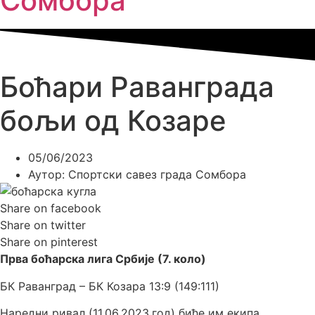
Сомбора​
Боћари Раванграда
бољи од Козаре
05/06/2023
Аутор:
Спортски савез града Сомбора
Share on facebook
Share on twitter
Share on pinterest
Прва боћарска лига Србије (7. коло)
БК Раванград – БК Козара 13:9 (149:111)
Наредни ривал (11.06.2023.год) биће им екипа