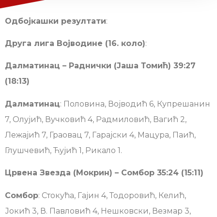
Одбојкашки резултати
:
Друга лига Војводине (16. коло)
:
Далматинац – Раднички (Јаша Томић) 39:27
(18:13)
Далматинац
: Половина, Војводић 6, Купрешанин
7, Олујић, Вучковић 4, Радмиловић, Вагић 2,
Лежајић 7, Граовац 7, Гарајски 4, Мацура, Паић,
Глушчевић, Ћујић 1, Рикало 1.
Црвена Звезда (Мокрин) – Сомбор 35:24 (15:11)
Сомбор
: Стокућа, Гајин 4, Тодоровић, Келић,
Јокић 3, В. Павловић 4, Нешковски, Везмар 3,