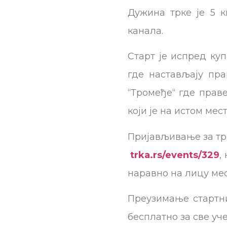
Дужина трке је 5 
канала.
Старт је испред ку
где настављају пр
‘‘Тромеђе‘‘ где пра
који је на истом мест
Пријављивање за трк
trka.rs/events/329
,
наравно на лицу мес
Преузимање стартни
бесплатно за све уч