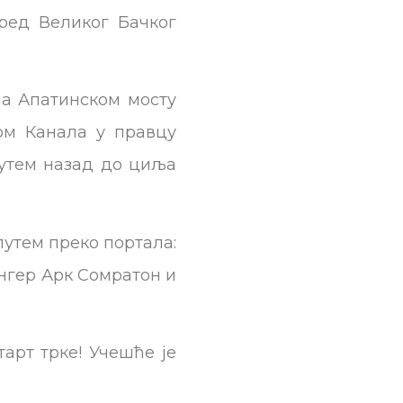
ред Великог Бачког
ма Апатинском мосту
ом Канала у правцу
 путем назад до циља
путем преко портала:
нгер Арк Сомратон и
арт трке! Учешће је