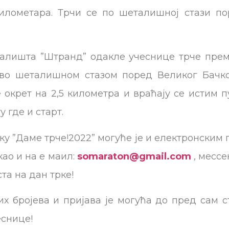
километара. Трчи се по шеталишној стази по
палишта ”Штранд” одакле учеснице трче пре
аво шеталишном стазом поред Великог Бачк
ве окрет на 2,5 километра и враћају се истим
у где и старт.
у ”Даме трче!2022” могуће је и електронским 
 као и на е маил:
somaraton@gmail.com
, мессе
та на дан трке!
х бројева и пријава је могућа до пред сам ст
еснице!