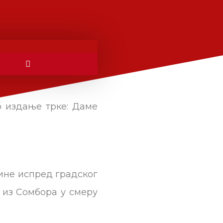
о издање трке: Даме
одине испред градског
 из Сомбора у смеру