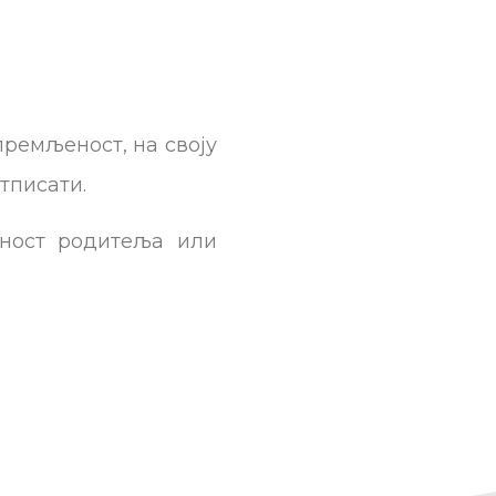
премљеност, на своју
тписати.
сност родитеља или