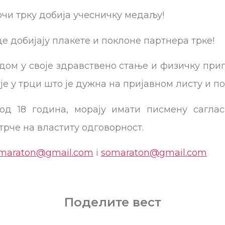
рчи трку добија учесничку медаљу!
е добијају плакете и поклоне партнера трке!
дом у своје здравствено стање и физичку при
је у трци што је дужна на пријавном листу и по
од 18 година, морају имати писмену сагла
трче на властиту одговорност.
omaraton@gmail.com
i
somaraton@gmail.com
Поделите вест