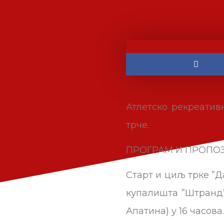
Атлетско рекреатив
трче.
ПРОГРАМ И ПРОПО
Старт и циљ трке ”Да
купалишта ”Штранд”
Апатина) у 16 часова.