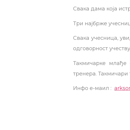
Свака дама која ист
Три најбрже учесниц
Свака учесница, уви
одговорност учеству
Такмичарке млађе 
тренера. Такмичари 
Инфо е-маил :
arks