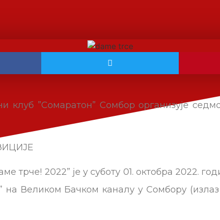
ни клуб ”Сомаратон” Сомбор организује седм
ЗИЦИЈЕ
ме трче! 2022” је у суботу 01. октобра 2022. г
 на Великом Бачком каналу у Сомбору (излаз