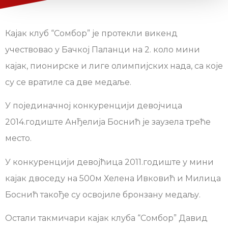
Кајак клуб “Сомбор” је протекли викенд
учествовао у Бачкој Паланци на 2. коло мини
кајак, пионирске и лиге олимпијских нада, са које
су се вратиле са две медаље.
У појединачној конкуренцији девојчица
2014.годиште Анђелија Боснић је заузела треће
место.
У конкуренцији девојћица 2011.годиште у мини
кајак двоседу на 500м Хелена Ивковић и Милица
Боснић такође су освојиле бронзану медаљу.
Остали такмичари кајак клуба “Сомбор” Давид