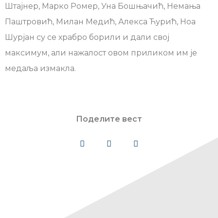
Штајнер, Марко Ромер, Уна Бошњачић, Немања
Паштровић, Милан Медић, Алекса Ћурић, Ноа
Шурјан су се храбро борили и дали свој
максимум, али нажалост овом приликом им је
медаља измакла.
Поделите вест