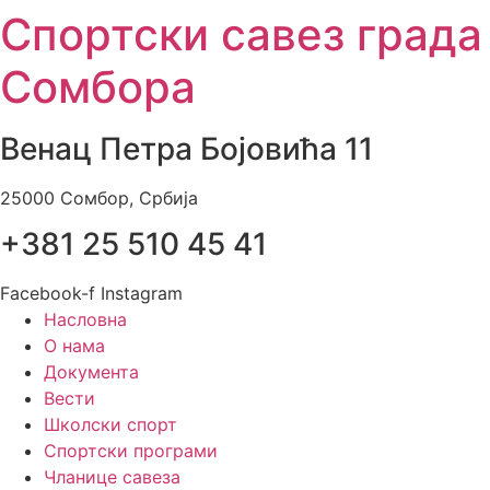
Спортски савез града
Skip
to
Сомбора
content
Венац Петра Бојовића 11
25000 Сомбор, Србија
+381 25 510 45 41
Facebook-f
Instagram
Насловна
О нама
Документа
Вести
Школски спорт
Спортски програми
Чланице савеза