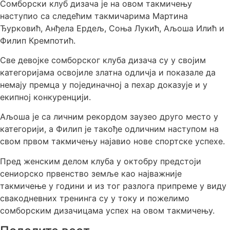
Сомборски клуб дизача је на овом такмичењу
наступио са следећим такмичарима Мартина
Ђурковић, Анђела Ердељ, Соња Лукић, Аљоша Илић и
Филип Кремпотић.
Све девојке сомборског клуба дизача су у својим
категоријама освојиле златна одличја и показале да
немају премца у појединачној а пехар доказује и у
екипној конкуренцији.
Аљоша је са личним рекордом заузео друго место у
категорији, а Филип је такође одличним наступом на
свом првом такмичењу најавио нове спортске успехе.
Пред женским делом клуба у октобру предстоји
сениорско првенство земље као најважније
такмичење у години и из тог разлога припреме у виду
свакодневних тренинга су у току и пожелимо
сомборским дизачицама успех на овом такмичењу.