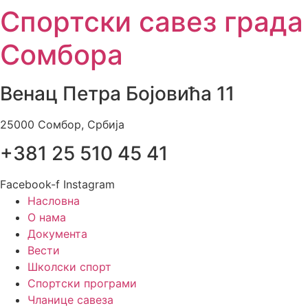
Спортски савез града
Skip
to
Сомбора
content
Венац Петра Бојовића 11
25000 Сомбор, Србија
+381 25 510 45 41
Facebook-f
Instagram
Насловна
О нама
Документа
Вести
Школски спорт
Спортски програми
Чланице савеза