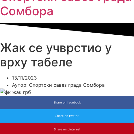
Сомбора​
Жак се учврстио у
врху табеле
13/11/2023
Аутор:
Спортски савез града Сомбора
Share on facebook
Share on twitter
Share on pinterest