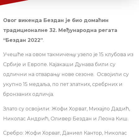
Овог викенда Бездан је био домаћин
традиционалне 32. Међународна регата
“Бездан 2022”
.
Учешће на овом такмичењу узело је 15 клубова из
Србије и Европе. Кајакаши Дунава били су
одлични на отварању нове сезоне. Освојили су
укупно 15 медаља, по пет златних, сребрних и
бронзаних одличја.
Злато су освојили: Жофи Хорват, Михајло Дадић,
Николас Андрић, Оливер Бездан и Леона Киш.
Сребро: Жофи Хорват, Даниел Кантор, Николас