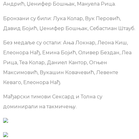
Андрић, Џенифер Бошњак, Мануела Рица.
Бронзани су били: Лука Колар, Вук Перовић,
Давид Бојић, Џенифер Бошњак, Себастиан Штауб.
Без медаље су остали: Ања Локнар, Леона Киш,
Елеонора Нађ, Емина Бојић, Оливер Бездан, Леа
Рица, Теа Колар, Даниел Кантор, Огњен
Максимовић, Вукашин Ковачевић, Левенте
Кеваго, Елеонора Нађ.
Мађарски тимови Сексард и Толна су
доминирали на такмичењу.