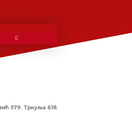
ић 579
,
Тркуља 618
,