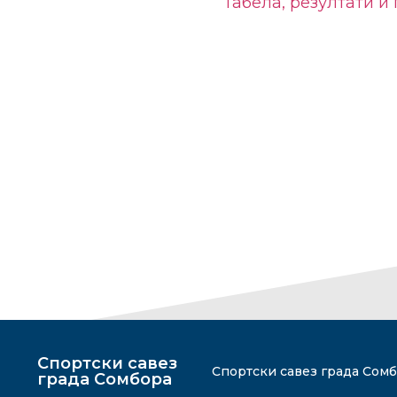
Табела, резултати и
Спортски савез
Спортски савез града Сомбо
града Сомбора​