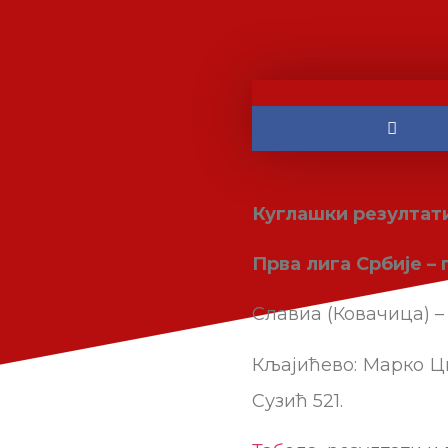
Куглашки резултат
Прва лига Србије – 
Славиа (Ковачица) – К
Кљајићево: Марко 
Сузић 521.