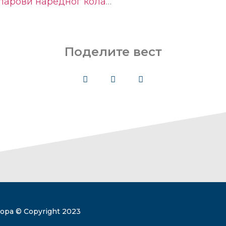
 парови наредног кола
…
Поделите вест
ра​ © Copyright 2023