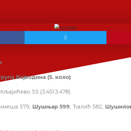
и
:
група Војводина (5. коло)
:
љајићево 3:5 (3.451:3.478)
Цимеша 579,
Шушњар 599
, Ћалић 582,
Шушилов