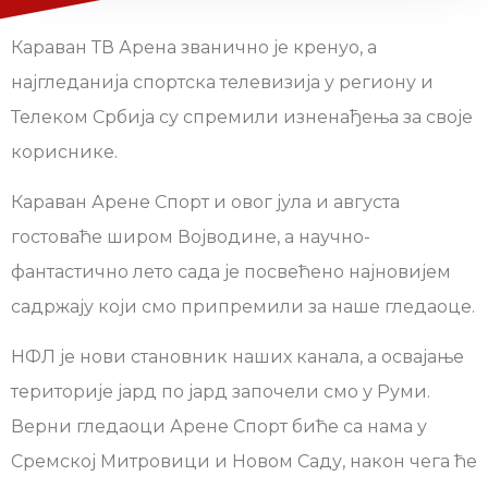
Караван ТВ Арена званично је кренуо, а
најгледанија спортска телевизија у региону и
Телеком Србија су спремили изненађења за своје
кориснике.
Караван Арене Спорт и овог јула и августа
гостоваће широм Војводине, а научно-
фантастично лето сада је посвећено најновијем
садржају који смо припремили за наше гледаоце.
НФЛ је нови становник наших канала, а освајање
територије јард по јард започели смо у Руми.
Верни гледаоци Арене Спорт биће са нама у
Сремској Митровици и Новом Саду, након чега ће