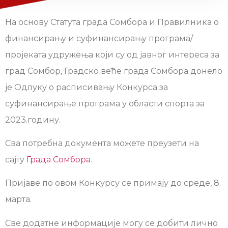
На основу Статута града Сомбора и Правилника о
финансирању и суфинансирању програма/
пројеката удружења који су од јавног интереса за
град Сомбор, Градско веће града Сомбора донело
је Одлуку о расписивању Конкурса за
суфинансирање програма у области спорта за
2023.годину.
Сва потребна документа можете преузети на
сајту
Града Сомбора
.
Пријаве по овом Конкурсу се примају до среде, 8.
марта.
Све додатне информације могу се добити лично