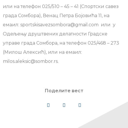
или на телефон 025/510 – 45 – 41 (Спортски савез
града Сомбора), Венац Петра Бојовића 11, на
емаил: sportskisavezsombora@gmail.com или у
Одељењу друштвених делатности Градске
управе града Сомбора, на телефон 025/468 – 273
(Милош Алексић), или на емаил:
milos.aleksic@sombor.rs.
Поделите вест