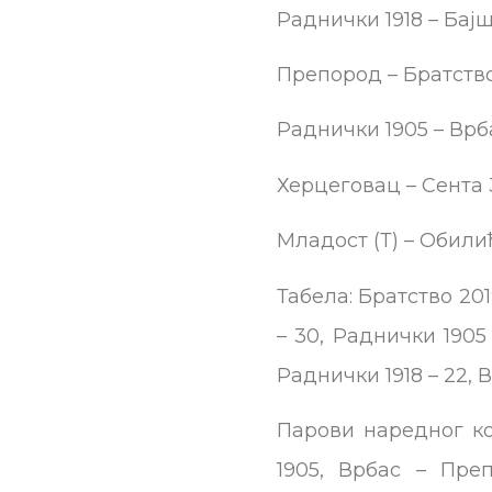
Раднички 1918 – Бајша 
Препород – Братство 2
Раднички 1905 – Врбас 
Херцеговац – Сента 3:
Младост (Т) – Обилић 
Табела: Братство 2019
– 30, Раднички 1905
Раднички 1918 – 22, В
Парови наредног ко
1905, Врбас – Пре