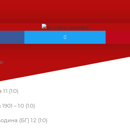
и:
:1 (1:0)
01 – 1:0 (1:0)
дина (БГ) 1:2 (1:0)