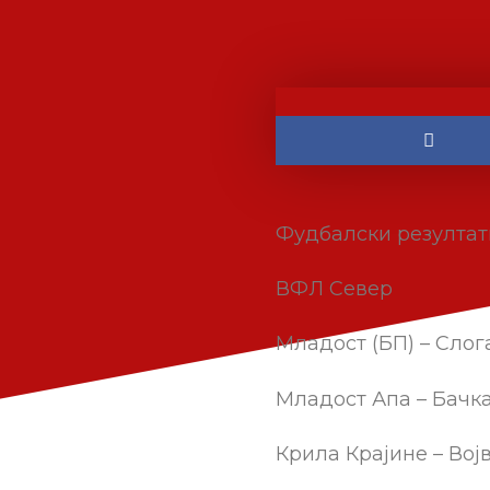
Фудбалски резултат
ВФЛ Север
Младост (БП) – Слога 1
Младост Апа – Бачка 19
Крила Крајине – Војво