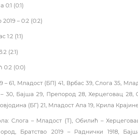
0:1 (0:1)
019 – 0:2 (0:2)
1:2 (1:1)
2 (2:1)
0:2 (0:0)
 – 61, Младост (БП) 41, Врбас 39, Слога 35, Млад
 – 30, Бајша 29, Препород 28, Херцеговац 28, 
овјодина (БГ) 21, Младост Апа 19, Крила Крајине 
ла: Слога – Младост (Т), Обилић – Херцегова
пород, Братство 2019 – Раднички 1918, Бајш