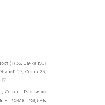
ост (Т) 35, Бачка 1901
Обилић 27, Сента 23,
17.
ц, Сента – Раднички
а – Крила Крајине,