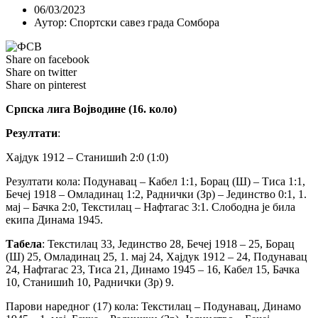
06/03/2023
Аутор:
Спортски савез града Сомбора
Share on facebook
Share on twitter
Share on pinterest
Српска лига Војводине (16. коло)
Резултати
:
Хајдук 1912 – Станишић 2:0 (1:0)
Резултати кола: Подунавац – Кабел 1:1, Борац (Ш) – Тиса 1:1,
Бечеј 1918 – Омладинац 1:2, Раднички (Зр) – Јединство 0:1, 1.
мај – Бачка 2:0, Текстилац – Нафтагас 3:1. Слободна је била
екипа Динама 1945.
Табела
: Текстилац 33, Јединство 28, Бечеј 1918 – 25, Борац
(Ш) 25, Омладинац 25, 1. мај 24, Хајдук 1912 – 24, Подунавац
24, Нафтагас 23, Тиса 21, Динамо 1945 – 16, Кабел 15, Бачка
10, Станишић 10, Раднички (Зр) 9.
Парови наредног (17) кола: Текстилац – Подунавац, Динамо