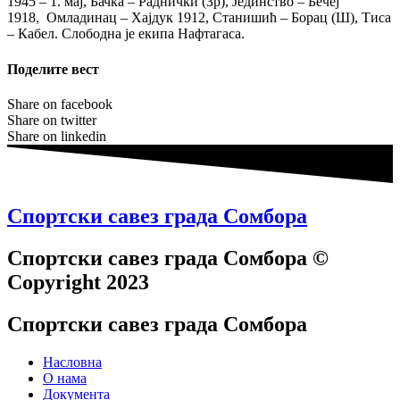
1945 – 1. мај, Бачка – Раднички (Зр), Јединство – Бечеј
1918, Омладинац – Хајдук 1912, Станишић – Борац (Ш), Тиса
– Кабел. Слободна је екипа Нафтагаса.
Поделите вест
Share on facebook
Share on twitter
Share on linkedin
Спортски савез града Сомбора​
Спортски савез града Сомбора​ ©
Copyright 2023
Спортски савез града Сомбора
Насловна
О нама
Документа