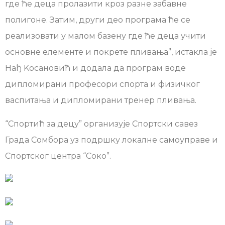
где ће деца пролазити кроз разне забавне
полигоне. Затим, други део програма ће се
реализовати у малом базену где ће деца учити
основне елементе и покрете пливања”, истакла је
Нађ Kосановић и додала да програм воде
дипломирани професори спорта и физичког
васпитања и дипломирани тренер пливања.
“Спортић за децу” организује Спортски савез
Града Сомбора уз подршку локалне самоуправе и
Спортског центра “Соко”.