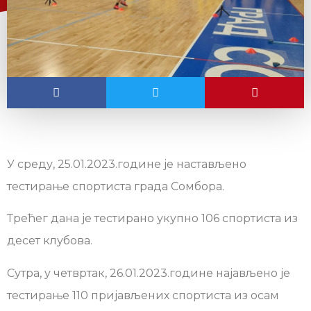
У среду, 25.01.2023.године је настављено
тестирање спортиста града Сомбора.
Трећег дана је тестирано укупно 106 спортиста из
десет клубова.
Сутра, у четвртак, 26.01.2023.године најављено је
тестирање 110 пријављених спортиста из осам