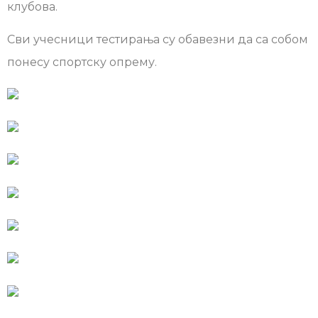
клубова.
Сви учесници тестирања су обавезни да са собом
понесу спортску опрему.