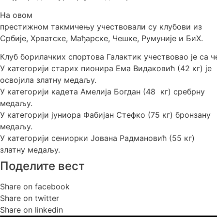
На овом
престижном
такмичењу
учествовали
су
клубови
из
Србије, Хрватске,
Мађарске,
Чешке,
Румуније и БиХ.
Клуб
борилачких
спортова
Галактик
учествовао
је
са
ч
У категорији старих пионира Ема
Видаковић
(42 кг) је
освојила златну медаљу.
У категорији кадета Амелија Богдан (48 кг) сребрну
медаљу.
У категорији јуниора Фабијан
Стефко
(75 кг) бронзану
медаљу.
У категорији сениорки Јована
Радмановић
(55 кг)
златну медаљу.
Поделите вест
Share on facebook
Share on twitter
Share on linkedin