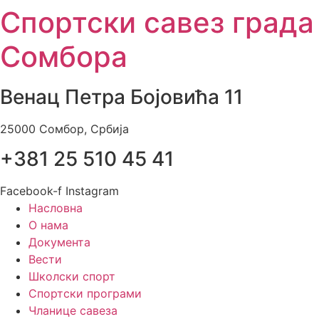
Спортски савез града
Skip
to
Сомбора
content
Венац Петра Бојовића 11
25000 Сомбор, Србија
+381 25 510 45 41
Facebook-f
Instagram
Насловна
О нама
Документа
Вести
Школски спорт
Спортски програми
Чланице савеза