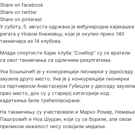
Share on facebook
Share on twitter
Share on pinterest
У суботу, 5. августа одржана је међународна кајакашка
регата у Новом Кнежевцу, који је окупио преко 140
такмичара из 14 клубова.
Млади спортисти Кајак клуба “Сомбор” су се вратили
са овог такмичења са одличним резултатима.
Уна Бошњачић је у конкуренцији пионирки у једноседу
заузела друго место. Уна је у конкуренцији пионирки
са партнерком Анастасијом Губицом у двоседу заузела
прво место, док су у старијој категорији код
кадеткиња биле трећепласиране.
На такмичењу су учествовали и Марко Ромер, Немања
Паштровић и Ноа Шурјан, који су се борили, али овом
приликом нажалост нису освојили медаље.