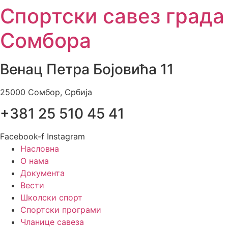
Спортски савез града
Skip
to
Сомбора
content
Венац Петра Бојовића 11
25000 Сомбор, Србија
+381 25 510 45 41
Facebook-f
Instagram
Насловна
О нама
Документа
Вести
Школски спорт
Спортски програми
Чланице савеза