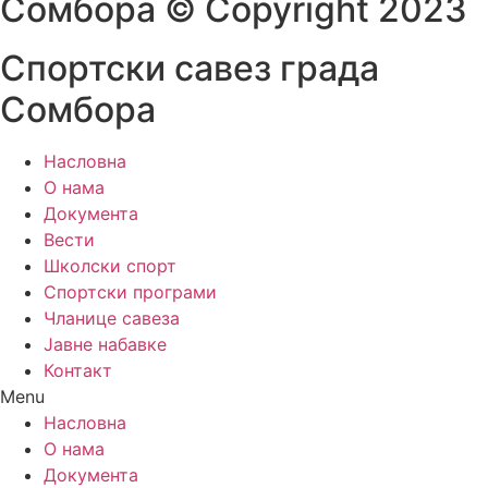
Сомбора​ © Copyright 2023
Спортски савез града
Сомбора
Насловна
О нама
Документа
Вести
Школски спорт
Спортски програми
Чланице савеза
Јавне набавке
Контакт
Menu
Насловна
О нама
Документа