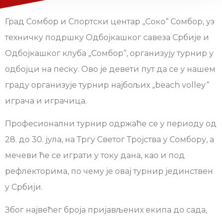
Град Сомбор и Спортски центар „Соко“ Сомбор, уз
техничку подршку Одбојкашког савеза Србије и
Одбојкашког клуба „Сомбор“, организују турнир у
одбојци на песку. Ово је девети пут да се у нашем
граду организује турнир најбољих „beach volley“
играча и играчица.
Професионални турнир одржаће се у периоду од
28. до 30. јула, на Тргу Светог Тројства у Сомбору, а
мечеви ће се играти у току дана, као и под
рефлекторима, по чему је овај турнир јединствен
у Србији.
Због највећег броја пријављених екипа до сада,