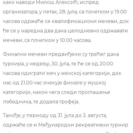
како наводи Милош Алексић, испред
организатора, у петак, 28. јула, са почетком у 19.00
часова одржаће се квалификациони мечеви, док
ће се у наредна два дана целодневно одржавати
мечеви, са почетком у 10.00 часова.
Финални мечеви предвиђени су трећег дана
турнира, у недељу, 30. јула, те ће се од 20.00
часова одиграти меч у женској категорији, док
нас од 21.00 час очекује финале у мушкој
категорији, након чега следи проглашење
победника, те додела трофеја.
Такође, у периоду од 31. јула до 3. августа,
одржаће се и Међународни рекреативни турнир