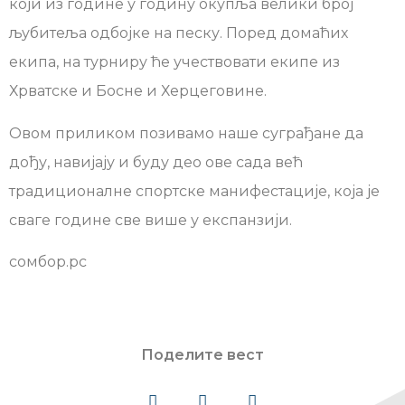
који из године у годину окупља велики број
љубитеља одбојке на песку. Поред домаћих
екипа, на турниру ће учествовати екипе из
Хрватске и Босне и Херцеговине.
Овом приликом позивамо наше суграђане да
дођу, навијају и буду део ове сада већ
традиционалне спортске манифестације, која је
сваге године све више у експанзији.
сомбор.рс
Поделите вест