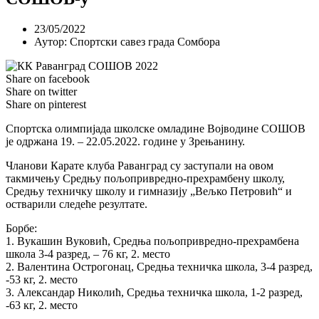
23/05/2022
Аутор:
Спортски савез града Сомбора
Share on facebook
Share on twitter
Share on pinterest
Спортска олимпијада школске омладине Војводине СОШОВ
је одржана 19. – 22.05.2022. године у Зрењанину.
Чланови Карате клуба Раванград су заступали на овом
такмичењу Средњу пољопривредно-прехрамбену школу,
Средњу техничку школу и гимназију „Вељко Петровић“ и
остварили следеће резултате.
Борбе:
1. Вукашин Вуковић, Средња пољопривредно-прехрамбена
школа 3-4 разред, – 76 кг, 2. место
2. Валентина Острогонац, Средња техничка школа, 3-4 разред,
-53 кг, 2. место
3. Александар Николић, Средња техничка школа, 1-2 разред,
-63 кг, 2. место