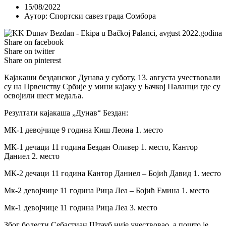
15/08/2022
Аутор:
Спортски савез града Сомбора
Share on facebook
Share on twitter
Share on pinterest
Кајакаши безданског Дунава у суботу, 13. августа учествовали
су на Првенству Србије у мини кајаку у Бачкој Паланци где су
освојили шест медаља.
Резултати кајакаша „Дунав“ Бездан:
МК-1 девојчице 9 година Киш Леона 1. место
МК-1 дечаци 11 година Бездан Оливер 1. место, Кантор
Даниел 2. место
МК-2 дечаци 11 година Кантор Даниел – Бојић Давид 1. место
Мк-2 девојчице 11 година Рица Леа – Бојић Емина 1. место
Мк-1 девојчице 11 година Рица Леа 3. место
Због болести Себастиан Штауб није учествовао, а пошто је