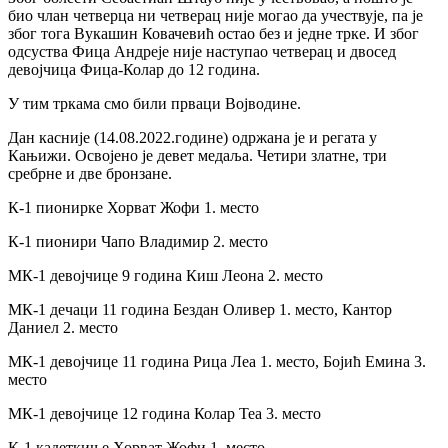
био члан четверца ни четверац није могао да учествује, па је
због тога Вукашин Ковачевић остао без и једне трке. И због
одсуства Фица Андреје није наступао четверац и двосед
девојчица Фица-Колар до 12 година.
У тим тркама смо били прваци Војводине.
Дан касније (14.08.2022.године) одржана је и регата у
Кањижи. Освојено је девет медаља. Четири златне, три
сребрне и две бронзане.
К-1 пионирке Хорват Жофи 1. место
К-1 пионири Чапо Владимир 2. место
МК-1 девојчице 9 година Киш Леона 2. место
МК-1 дечаци 11 година Бездан Оливер 1. место, Кантор
Даниел 2. место
МК-1 девојчице 11 година Рица Леа 1. место, Бојић Емина 3.
место
МК-1 девојчице 12 година Колар Теа 3. место
К-1 кадеткиње Хорват Жофи 1. место