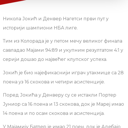
Никола Јокић и Денвер Нагетси први пут у
историји шампиони НБА лиге.
Тим из Колорада је у петом мечу великог финала
савладао Мајами 94:89 и укупним резултатом 4:1 у
серији дошао до највећег клупског успеха.
Јокић је био најефикаснији играч утакмице са 28
поена уз 16 скокова и четири асистенције.
Поред Јокића у Денверу су се истакли Портер
Јуниор са 16 поена и 13 скокова, док је Мареј имао
14 поена и по осам скокова и асистенција.
У Мајамију Батлер је имао 21 поен, док је Адебајо