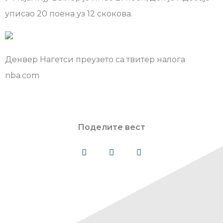
уписао 20 поена уз 12 скокова.
Денвер Нагетси преузето са твитер налога
nba.com
Поделите вест