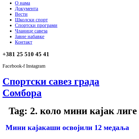
О нама
Документа
Вести
Школски спорт
Спортски програми
Чланице савеза
Јавне набавке
Контакт
+381 25 510 45 41
Facebook-f
Instagram
Спортски савез града
Сомбора​
Tag:
2. коло мини кајак лиге
Мини кајакаши освојили 12 медаља