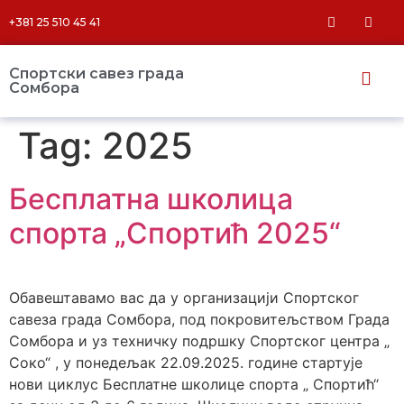
+381 25 510 45 41
Спортски савез града
Сомбора​
Tag:
2025
Бесплатна школица
спорта „Спортић 2025“
Обавештавамо вас да у организацији Спортског
савеза града Сомбора, под покровитељством Града
Сомбора и уз техничку подршку Спортског центра „
Соко“ , у понедељак 22.09.2025. године стартујe
нови циклус Бесплатне школице спорта „ Спортић“