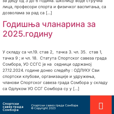
за децу од 3 до 6 година. Школицу воде стручна
лица, професори спорта и физичког васпитања, са
дозволама за рад са […]
Годишња чланарина за
2025.годину
У складу са чл.19. став 2, тачка 3. чл. 35. став 1,
тачка 9 ; и чл. 18. Статута Спортског савеза града
Сомбора, УО ССГС је на седници одржаној
27.12.2024. године донео следећу : ОДЛУКУ Сви
спортски клубови, организације и удружења,
чланови Спортског савеза града Сомбора у складу
са Одлуком УО ССГ Сомбора су у […]
Спортски
Спортски савез града Сомбора​
савез града
© Copyright 2023
Сомбора​